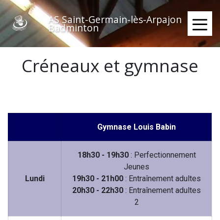
Aller
au
AS Saint-Germain-lès-Arpajon
Badminton
contenu
≡
principal
Créneaux et gymnase
Gymnase Louis Babin
18h30 - 19h30
: Perfectionnement
Jeunes
Lundi
19h30 - 21h00
: Entraînement adultes
20h30 - 22h30
: Entraînement adultes
2