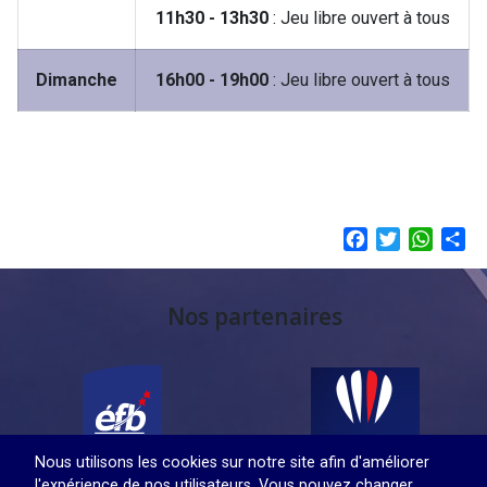
11h30 - 13h30
: Jeu libre ouvert à tous
Dimanche
16h00 - 19h00
: Jeu libre ouvert à tous
Facebook
Twitter
Whats
Sh
Nos partenaires
Nous utilisons les cookies sur notre site afin d'améliorer
l'expérience de nos utilisateurs. Vous pouvez changer