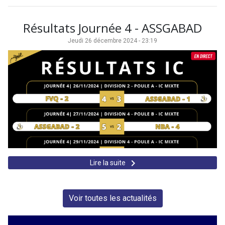
Résultats Journée 4 - ASSGABAD
Jeudi 26 décembre 2024 - 23:19
keyboard_arrow_right
Lire la suite
Voir toutes les actualités