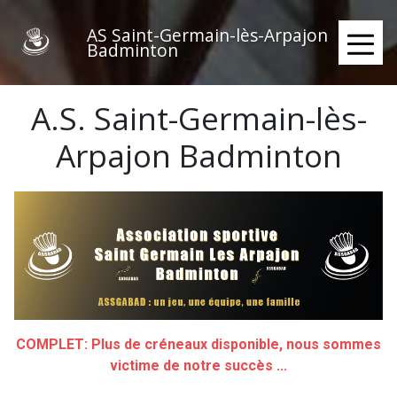
Aller
au
AS Saint-Germain-lès-Arpajon
Badminton
contenu
≡
principal
A.S. Saint-Germain-lès-
Arpajon Badminton
COMPLET: Plus de créneaux disponible, nous sommes
victime de notre succès ...